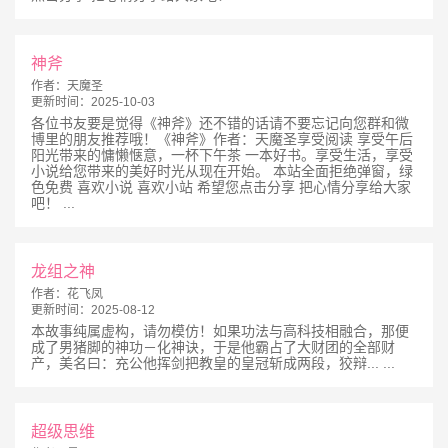
神斧
作者：
天魔圣
更新时间：
2025-10-03
各位书友要是觉得《神斧》还不错的话请不要忘记向您群和微
博里的朋友推荐哦！《神斧》作者：天魔圣享受阅读 享受午后
阳光带来的慵懒惬意，一杯下午茶 一本好书。享受生活，享受
小说给您带来的美好时光从现在开始。 本站全面拒绝弹窗，绿
色免费 喜欢小说 喜欢小站 希望您点击分享 把心情分享给大家
吧！ ...
龙组之神
作者：
花飞凤
更新时间：
2025-08-12
本故事纯属虚构，请勿模仿！如果功法与高科技相融合，那便
成了男猪脚的神功－化神诀，于是他霸占了大财团的全部财
产，美名曰：充公他挥剑把教皇的皇冠斩成两段，狡辩... ...
超级思维