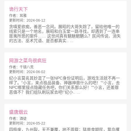
诡行天下
作者：
耳雅
更新时间：
2024-06-12
贪嗔爱欲痴，善恶一念间。展昭的大哥失踪了，留给他唯一的
线索只是一个地名，展昭和白玉堂一路寻找，却遇到了一连串
匪夷所思的案件…… 这世间真有魑魅魍魉么？民间传说、消失
的古法、巫术咒语、是否都真实.. ...
网游之菜鸟很疯狂
作者：
千镜八荒
更新时间：
2024-06-02
纪小言莫名其妙混了一张NPC身份证明后，游戏生活就不再一
样了。“小言，来点极品装备、神器神兽什么的吧！”“小言，去
NPC哪里接点隐藏任务吧，你们关系那么好！”“小言，还差罪
恶值不？我们组队刷玩家去吧!”纪小.. ...
盛唐烟云
作者：
酒徒
更新时间：
2024-05-22
四极废，九州裂，天不兼覆，地不周载；猛兽食颛民，鸷鸟攫