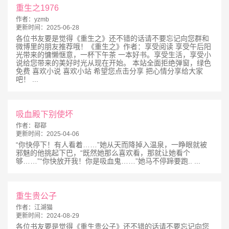
重生之1976
作者：
yzmb
更新时间：
2025-06-28
各位书友要是觉得《重生之》还不错的话请不要忘记向您群和
微博里的朋友推荐哦！《重生之》作者：享受阅读 享受午后阳
光带来的慵懒惬意，一杯下午茶 一本好书。享受生活，享受小
说给您带来的美好时光从现在开始。 本站全面拒绝弹窗，绿色
免费 喜欢小说 喜欢小站 希望您点击分享 把心情分享给大家
吧！ ...
吸血殿下别使坏
作者：
鄀鄀
更新时间：
2025-04-06
“你快停下！有人看着……”她从天而降掉入温泉，一睁眼就被
邪魅的他挑起下巴，“既然她那么喜欢看，那就让她看个
够……”“你快放开我！你是吸血鬼……”她马不停蹄要跑.. ...
重生贵公子
作者：
江湖猫
更新时间：
2024-08-29
各位书友要是觉得《重生贵公子》还不错的话请不要忘记向您