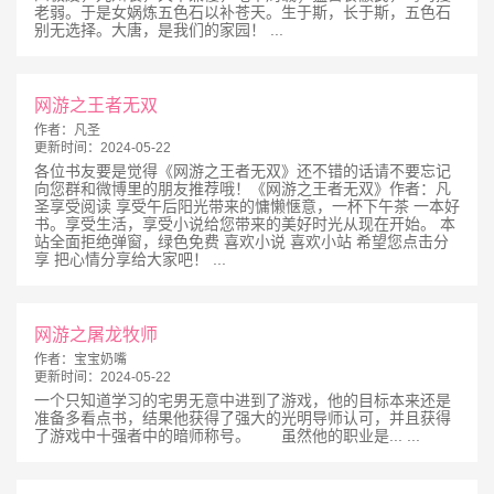
老弱。于是女娲炼五色石以补苍天。生于斯，长于斯，五色石
别无选择。大唐，是我们的家园！ ...
网游之王者无双
作者：
凡圣
更新时间：
2024-05-22
各位书友要是觉得《网游之王者无双》还不错的话请不要忘记
向您群和微博里的朋友推荐哦！《网游之王者无双》作者：凡
圣享受阅读 享受午后阳光带来的慵懒惬意，一杯下午茶 一本好
书。享受生活，享受小说给您带来的美好时光从现在开始。 本
站全面拒绝弹窗，绿色免费 喜欢小说 喜欢小站 希望您点击分
享 把心情分享给大家吧！ ...
网游之屠龙牧师
作者：
宝宝奶嘴
更新时间：
2024-05-22
一个只知道学习的宅男无意中进到了游戏，他的目标本来还是
准备多看点书，结果他获得了强大的光明导师认可，并且获得
了游戏中十强者中的暗师称号。 虽然他的职业是... ...