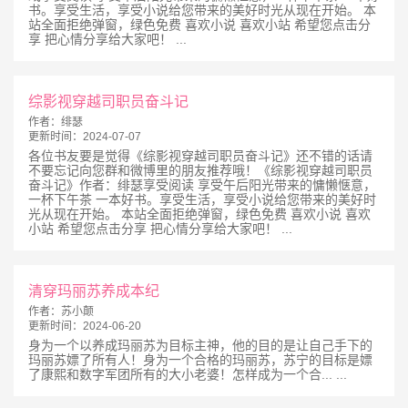
书。享受生活，享受小说给您带来的美好时光从现在开始。 本
站全面拒绝弹窗，绿色免费 喜欢小说 喜欢小站 希望您点击分
享 把心情分享给大家吧！ ...
综影视穿越司职员奋斗记
作者：
绯瑟
更新时间：
2024-07-07
各位书友要是觉得《综影视穿越司职员奋斗记》还不错的话请
不要忘记向您群和微博里的朋友推荐哦！《综影视穿越司职员
奋斗记》作者：绯瑟享受阅读 享受午后阳光带来的慵懒惬意，
一杯下午茶 一本好书。享受生活，享受小说给您带来的美好时
光从现在开始。 本站全面拒绝弹窗，绿色免费 喜欢小说 喜欢
小站 希望您点击分享 把心情分享给大家吧！ ...
清穿玛丽苏养成本纪
作者：
苏小颠
更新时间：
2024-06-20
身为一个以养成玛丽苏为目标主神，他的目的是让自己手下的
玛丽苏嫖了所有人！身为一个合格的玛丽苏，苏宁的目标是嫖
了康熙和数字军团所有的大小老婆！怎样成为一个合... ...