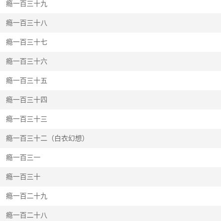
瘾一百三十九
瘾一百三十八
瘾一百三十七
瘾一百三十六
瘾一百三十五
瘾一百三十四
瘾一百三十三
瘾一百三十二（白衣幻想）
瘾一百三一
瘾一百三十
瘾一百二十九
瘾一百二十八