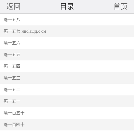
返回
目录
首页
瘾一五八
瘾一五七 нцōlaщц.c ōм
瘾一五六
瘾一五五
瘾一五四
瘾一五三
瘾一五二
瘾一五一
瘾一百五十
瘾一百四十