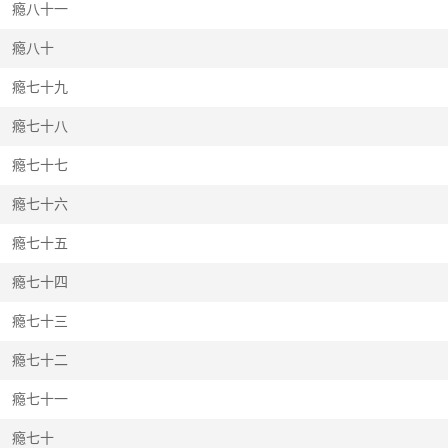
瘾八十一
瘾八十
瘾七十九
瘾七十八
瘾七十七
瘾七十六
瘾七十五
瘾七十四
瘾七十三
瘾七十二
瘾七十一
瘾七十