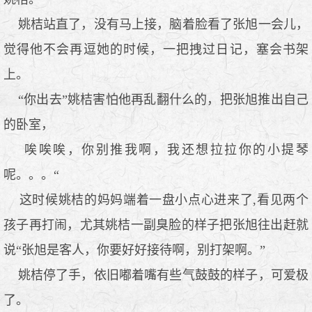
姚桔站直了，没有马上接，脑着脸看了张旭一会儿，
觉得他不会再逗她的时候，一把拽过日记，塞会书架
上。
“你出去”姚桔害怕他再乱翻什么的，把张旭推出自己
的卧室，
唉唉唉，你别推我啊，我还想拉拉你的小提琴
呢。。。“
这时候姚桔的妈妈端着一盘小点心进来了,看见两个
孩子再打闹，尤其姚桔一副臭脸的样子把张旭往出赶就
说“张旭是客人，你要好好接待啊，别打架啊。”
姚桔停了手，依旧嘟着嘴有些气鼓鼓的样子，可爱极
了。