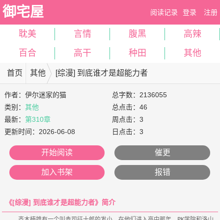
御宅屋
阅读记录
登录
注册
耽美
言情
腹黑
高辣
百合
高干
种田
其他
首页
其他
[综漫] 到底谁才是超能力者
作者：
伊尔迷家的猫
总字数：2136055
类别：
其他
总点击：46
最新：
第310章
周点击：3
更新时间：
2026-06-08
日点击：3
开始阅读
催更
加入书架
报错
《[综漫] 到底谁才是超能力者》简介
    齐木楠雄有一个叫赤司征十郎的发小，在他们进入高中那年，PK学院和洛山