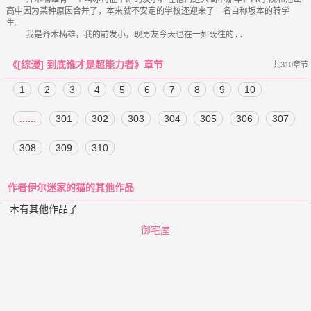
高中因为某种原因合并了，本来就不安定的学校还迎来了一名自称坂本的转学
生。

《[综漫] 到底谁才是超能力者》章节
共310章节
1
2
3
4
5
6
7
8
9
10
......
301
302
303
304
305
306
307
308
309
310
作者伊尔迷家的猫的其他作品
木有其他作品了
御宅屋