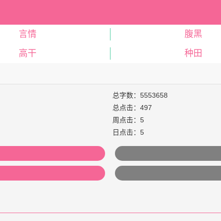
言情
腹黑
高干
种田
总字数：5553658
总点击：497
周点击：5
日点击：5