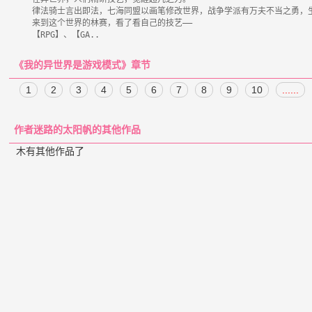
    律法骑士言出即法，七海同盟以画笔修改世界，战争学派有万夫不当之勇，生命学派则直指生命本源。

    来到这个世界的林赛，看了看自己的技艺——

《我的异世界是游戏模式》章节
1
2
3
4
5
6
7
8
9
10
......
作者迷路的太阳帆的其他作品
木有其他作品了