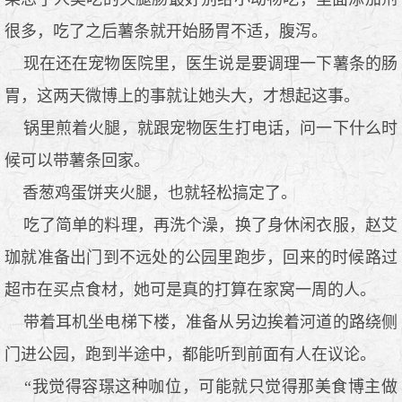
很多，吃了之后薯条就开始肠胃不适，腹泻。
现在还在宠物医院里，医生说是要调理一下薯条的肠
胃，这两天微博上的事就让她头大，才想起这事。
锅里煎着火腿，就跟宠物医生打电话，问一下什么时
候可以带薯条回家。
香葱鸡蛋饼夹火腿，也就轻松搞定了。
吃了简单的料理，再洗个澡，换了身休闲衣服，赵艾
珈就准备出门到不远处的公园里跑步，回来的时候路过
超市在买点食材，她可是真的打算在家窝一周的人。
带着耳机坐电梯下楼，准备从另边挨着河道的路绕侧
门进公园，跑到半途中，都能听到前面有人在议论。
“我觉得容璟这种咖位，可能就只觉得那美食博主做