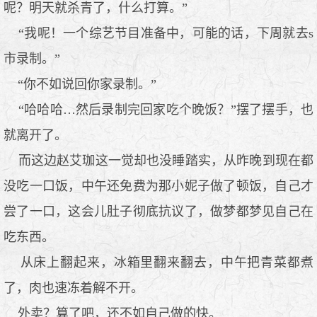
呢？明天就杀青了，什么打算。”
“我呢！一个综艺节目准备中，可能的话，下周就去s
市录制。”
“你不如说回你家录制。”
“哈哈哈…然后录制完回家吃个晚饭？”摆了摆手，也
就离开了。
而这边赵艾珈这一觉却也没睡踏实，从昨晚到现在都
没吃一口饭，中午还免费为那小妮子做了顿饭，自己才
尝了一口，这会儿肚子彻底抗议了，做梦都梦见自己在
吃东西。
从床上翻起来，冰箱里翻来翻去，中午把青菜都煮
了，肉也速冻着解不开。
外卖？算了吧，还不如自己做的快。