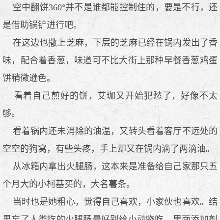
空中翻饼360°并不是谁都能控制住的，要是不行，还
是借助锅铲进行吧。
在这边也撒上芝麻，下层的芝麻已经在锅内发出了香
味，配合着香葱，味道可不比大街上那种早餐香葱鸡蛋
饼稍微逊色。
看着自己煎好的饼，艾珈又开始犯愁了，好像不太
够。
看着锅内还未消除的油温，又转头看着客厅不远处的
空空的狗窝，有些头疼，手上却又在锅内滴了两滴油。
从冰箱内拿出火腿肠，这本来是准备给自己家那只五
个月大的小柯基买的，大名薯条。
当时也是她粗心，觉得自己喜欢，小家伙也喜欢。结
果忘了人类吃的火腿肠最好别给小动物吃，里面添加剂