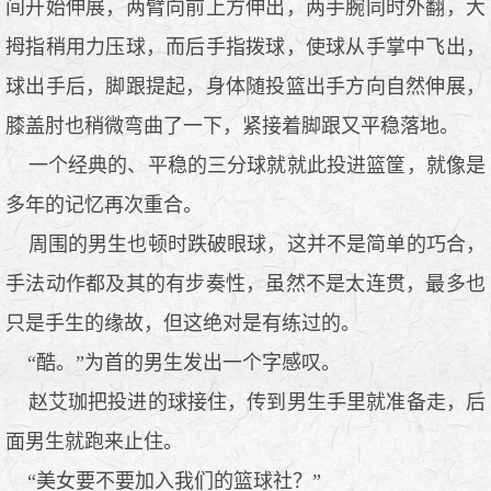
间开始伸展，两臂向前上方伸出，两手腕同时外翻，大
拇指稍用力压球，而后手指拨球，使球从手掌中飞出，
球出手后，脚跟提起，身体随投篮出手方向自然伸展，
膝盖肘也稍微弯曲了一下，紧接着脚跟又平稳落地。
一个经典的、平稳的三分球就就此投进篮筐，就像是
多年的记忆再次重合。
周围的男生也顿时跌破眼球，这并不是简单的巧合，
手法动作都及其的有步奏性，虽然不是太连贯，最多也
只是手生的缘故，但这绝对是有练过的。
“酷。”为首的男生发出一个字感叹。
赵艾珈把投进的球接住，传到男生手里就准备走，后
面男生就跑来止住。
“美女要不要加入我们的篮球社？”