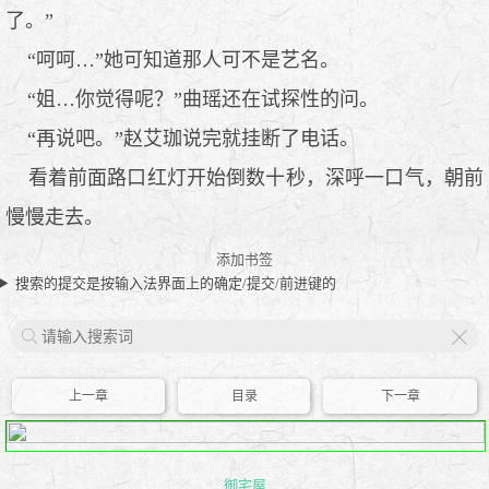
了。”
“呵呵…”她可知道那人可不是艺名。
“姐…你觉得呢？”曲瑶还在试探性的问。
“再说吧。”赵艾珈说完就挂断了电话。
看着前面路口红灯开始倒数十秒，深呼一口气，朝前
慢慢走去。
添加书签
搜索的提交是按输入法界面上的确定/提交/前进键的
X
上一章
目录
下一章
御宅屋