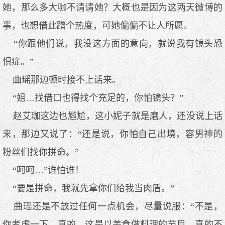
她，那么多大咖不请请她？大概也是因为这两天微博的
事，也想借此蹭个热度，可她偏偏不让人所愿。
“你跟他们说，我没这方面的意向，就说我有镜头恐
惧症。”
曲瑶那边顿时接不上话来。
“姐…找借口也得找个充足的，你怕镜头？”
赵艾珈这边也尴尬，这小妮子就是磨人，还没说上话
来，那边又说了：“还是说，你怕自己出境，容男神的
粉丝们找你拼命。”
“呵呵…”谁怕谁！
“要是拼命，我就先拿你们给我当肉盾。”
曲瑶还是不放过任何一点机会，尽量说服：“不是，
你考虑一下，真的，这是以美食做料理的节目，真的不