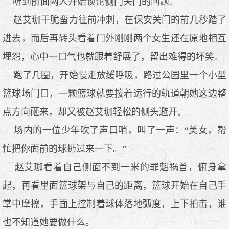
听到前面两人开始谈论侧门关门的问题。
赵艾珈干脆蛮力往前冲刺，在保安关门的前几秒踏了
进去，而后再转头看着门外刚刚两个女生还在原地相互
埋怨，心中一口气也就跟着舒展了，留出难得的坏笑。
跑了几圈，开始慢走放缓呼吸，路过公园里一个小型
篮球场门口，一颗篮球就要按着运行的轨道朝她这边整
点方向砸来，却又被赵艾珈轻松的侧头避开。
场内的一位少年吹了声口哨，叫了一声：“美女，帮
忙把你面前的球扔过来一下。”
赵艾珈看着自己侧面不到一米的罪魁祸首，俯身拿
起，再看里面篮球架与自己的距离，篮球开始在自己手
掌中摩擦，手面上控制着球体落地弧度，上下拍击，谁
也不知道她要做什么。