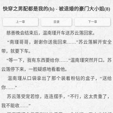
快穿之男配都是我的(h) - 被退婚的豪门大小姐(8)
上一章
目录
下一章
慈善晚会结束后，温南瑾开车送苏云落回家。
“南瑾哥哥，谢谢你送我回来……”苏云落解开安全
带，就要下车。
“等一下，我有东西要给你……”温南瑾突然开口。苏
云落停下来，一脸疑惑地看着他。
温南瑾从口袋拿出了那个装着粉钻的盒子，“送给
你……”
苏云落受宠若惊，连连摆手，“不行，这太贵重了，
我不能收……”