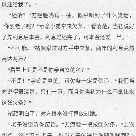
以还给我了。”
“还清？”刀疤脸嘴角一抽，似乎听到了什么笑话，
“你耍老子呢？”示意小弟拿来欠条，“看清楚，当初说好
了先利息后本金，利息是还完了，可本金还差一半。”
“不可能。”褚颜拿过对方手中欠条，两年的利息竟然
高达两万？
“看看上面是不是你亲自签的名？”
“不是！”字迹是真的，可欠条一定是伪造。“我们当
时说得很清楚，只有十万，而且你当初为什么不拿出来
这张欠条？”
褚颜明白了，对方根本没打算放过她。
“老子没空听你废话。”刀疤脸一把抢回欠条，“上次
想跑，这回又耍老子，你当老子闲得给你随叫随到？”