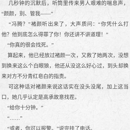
几秒钟的沉默后，听筒里传来男人艰难的喘息声，
“颜颜，别、管我——”
“冯腾？”褚颜听出来了，大声质问：“你凭什么打
他？他到底怎么得罪了你！你还讲不讲道理！”
“你真的很会找死。”
算起来，他已经放过褚颜一次，又救了她两次，没想
到换来这么个白眼狼，他还从没这么好心过，到头却换
来对方不分青红皂白的指责。
可这种话对褚颜来说这话实在没头没尾，加上这当
口，她几乎认定是高承故意找茬。
“给你十分钟。”
“……”
“或者，你可以报警。”说完挂了电话。