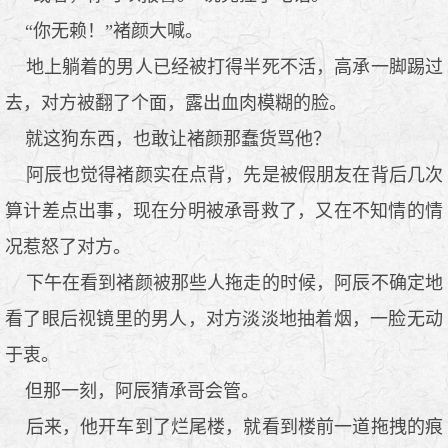
“你无赖！”褚颜大喊。
地上躺着的男人已经被打得半死不活，高承一脚踢过
去，对方被翻了个面，露出血肉模糊的脸。
就这狗东西，也敢让褚颜那蠢货骂他？
阿辰也觉得褚颜实在点背，先是被假朋友在背后几次
算计差点出事，现在分明被承哥救了，又在不知情的情
况惹怒了对方。
下午在看到褚颜被那些人拖走的时候，阿辰不确定地
看了眼后视镜里的男人，对方淡淡地抽着烟，一脸无动
于衷。
但那一刻，阿辰猜承哥会管。
后来，他开车到了烂尾楼，就看到楼前一道拖拽的痕