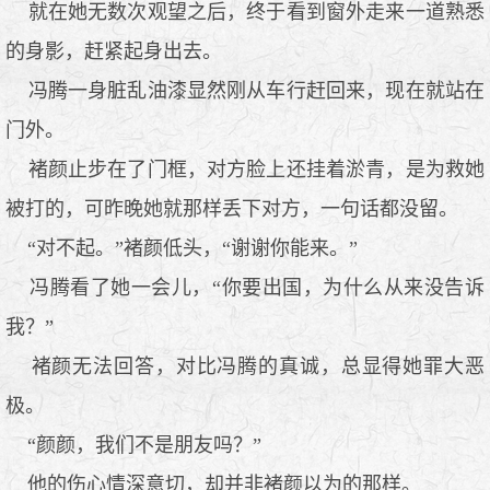
就在她无数次观望之后，终于看到窗外走来一道熟悉
的身影，赶紧起身出去。
冯腾一身脏乱油漆显然刚从车行赶回来，现在就站在
门外。
褚颜止步在了门框，对方脸上还挂着淤青，是为救她
被打的，可昨晚她就那样丢下对方，一句话都没留。
“对不起。”褚颜低头，“谢谢你能来。”
冯腾看了她一会儿，“你要出国，为什么从来没告诉
我？”
褚颜无法回答，对比冯腾的真诚，总显得她罪大恶
极。
“颜颜，我们不是朋友吗？”
他的伤心情深意切，却并非褚颜以为的那样。