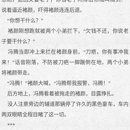
说着逼近褚颜，吓得褚颜连连后退。
“你想干什么？”
褚颜刚想跑就被两个小弟拦下，“欠钱不还，你说老
子要干什么？”
冯腾当即冲上来拦在褚颜身前，“刀疤，你有事冲我
来！”话音刚落，不防被刀疤一脚踹倒在地，两个小弟
将褚颜带走。
“冯腾！”褚颜大喊，“冯腾帮我报警，冯腾！”
后方地上，冯腾看着被拖走的褚颜，目露挣扎。
没人注意旁边的辅道那辆停了许久的黑色豪车，车内
两双眼睛全程目睹了这一切。
***