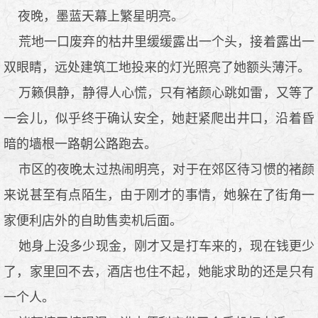
夜晚，墨蓝天幕上繁星明亮。
荒地一口废弃的枯井里缓缓露出一个头，接着露出一
双眼睛，远处建筑工地投来的灯光照亮了她额头薄汗。
万籁俱静，静得人心慌，只有褚颜心跳如雷，又等了
一会儿，似乎终于确认安全，她赶紧爬出井口，沿着昏
暗的墙根一路朝公路跑去。
市区的夜晚太过热闹明亮，对于在郊区待习惯的褚颜
来说甚至有点陌生，由于刚才的事情，她躲在了街角一
家便利店外的自助售卖机后面。
她身上没多少现金，刚才又是打车来的，现在钱更少
了，家里回不去，酒店也住不起，她能求助的还是只有
一个人。