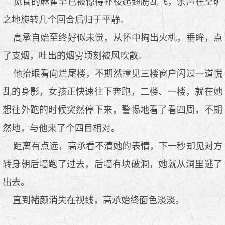
觅食的麻雀早已被惊得扑棱起翅膀乱飞，余声在空旷
之地旋转几个回合后归于平静。
高承自始至终好似未觉，从怀中掏出火机，垂眸，点
了支烟，吐出的烟雾顷刻被风吹散。
他抬眼看向烂尾楼，不期然撞见三楼窗户闪过一道慌
乱的身影，女孩正快速往下奔跑，二楼、一楼，就在她
想往外跑的时候突然停下来，警惕地看了看四周，不期
然地，与他来了个四目相对。
距离有点远，高承看不清她的表情，下一秒却见对方
转身朝后墙跑了过去，后墙有块破洞，她就从洞里逃了
出去。
直到褚颜消失在视线，高承始终面色淡淡。
——————