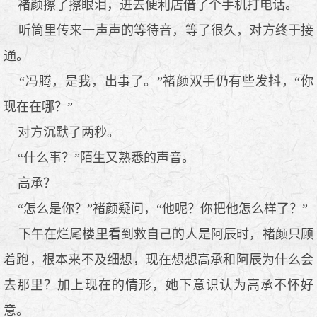
褚颜擦了擦眼泪，进去便利店借了个手机打电话。
听筒里传来一声声的等待音，等了很久，对方终于接
通。
“冯腾，是我，出事了。”褚颜双手仍有些发抖，“你
现在在哪？”
对方沉默了两秒。
“什么事？”陌生又熟悉的声音。
高承？
“怎么是你？”褚颜疑问，“他呢？你把他怎么样了？”
下午在烂尾楼里看到救自己的人是阿辰时，褚颜只顾
着跑，根本来不及细想，现在想想高承和阿辰为什么会
去那里？加上现在的情形，她下意识认为高承不怀好
意。