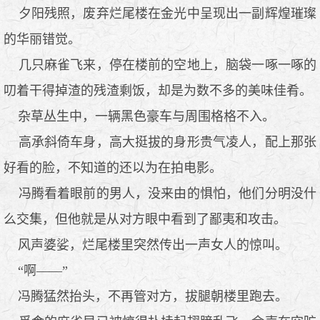
夕阳残照，废弃烂尾楼在金光中呈现出一副辉煌璀璨
的华丽错觉。
几只麻雀飞来，停在楼前的空地上，脑袋一啄一啄的
叨着干得掉渣的残渣剩饭，却是为数不多的美味佳肴。
杂草丛生中，一辆黑色豪车与周围格格不入。
高承斜倚车身，高大挺拔的身形贵气凌人，配上那张
好看的脸，不知道的还以为在拍电影。
冯腾看着眼前的男人，没来由的惧怕，他们分明没什
么交集，但他就是从对方眼中看到了鄙夷和攻击。
风声婆娑，烂尾楼里突然传出一声女人的惊叫。
“啊——”
冯腾猛然抬头，不再管对方，拔腿朝楼里跑去。