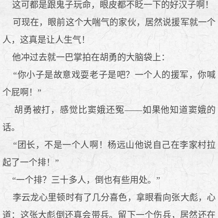
这可都是跟鬼子玩命，眼皮都不眨一下的好汉子啊！
可现在，眼前这个大喘气的家伙，居然说援军就一个
人，这真是让人生气！
他冲过去就一巴掌拍在胡勇的大脑袋上：
“你小子是故意戏耍老子是吧？一个人的援军，你喊
个屁啊！”
胡勇被打，感觉比窦娥还冤——如果他知道窦娥的
话。
“团长，不是一个人啊！杨远山他说自己在李家村拉
起了一个排！”
“一个排？三十多人，倒也有些用处。”
李云龙心里顿时有了几分喜色，拿眼看向张大彪，心
道：这张大彪倒还真会带兵。留下一个伤兵，居然还在