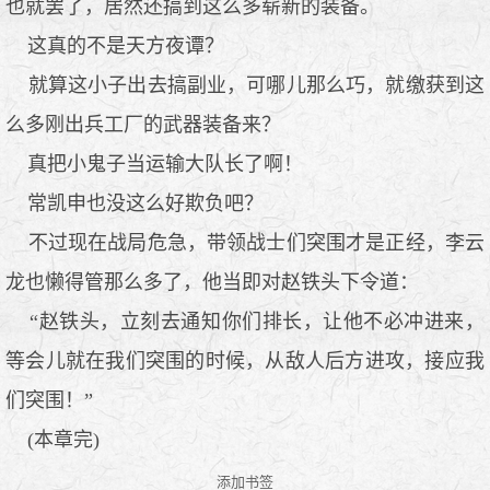
也就罢了，居然还搞到这么多崭新的装备。
这真的不是天方夜谭？
就算这小子出去搞副业，可哪儿那么巧，就缴获到这
么多刚出兵工厂的武器装备来？
真把小鬼子当运输大队长了啊！
常凯申也没这么好欺负吧？
不过现在战局危急，带领战士们突围才是正经，李云
龙也懒得管那么多了，他当即对赵铁头下令道：
“赵铁头，立刻去通知你们排长，让他不必冲进来，
等会儿就在我们突围的时候，从敌人后方进攻，接应我
们突围！”
(本章完)
添加书签