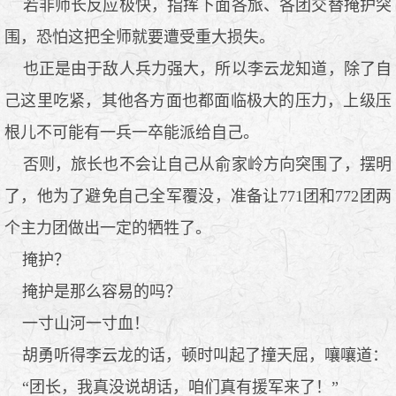
若非师长反应极快，指挥下面各旅、各团交替掩护突
围，恐怕这把全师就要遭受重大损失。
也正是由于敌人兵力强大，所以李云龙知道，除了自
己这里吃紧，其他各方面也都面临极大的压力，上级压
根儿不可能有一兵一卒能派给自己。
否则，旅长也不会让自己从俞家岭方向突围了，摆明
了，他为了避免自己全军覆没，准备让771团和772团两
个主力团做出一定的牺牲了。
掩护？
掩护是那么容易的吗？
一寸山河一寸血！
胡勇听得李云龙的话，顿时叫起了撞天屈，嚷嚷道：
“团长，我真没说胡话，咱们真有援军来了！”