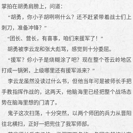
掌拍在胡勇肩膀上，问道：
“胡勇，你小子胡咧咧什么？还不赶紧带着战士们上
刺刀，准备冲锋？”
“团长、营长，有喜事，咱们来援军了！”
胡勇被李云龙和张大彪骂，感觉到十分委屈。
“援军？伱小子是烧糊涂了吧？现在整个苍云岭地区
打成一锅粥，上级哪里还有援军派来？”
李云龙虽然没读过什么书，但他当年可是被师长手把
手教指挥作战的，这两天，他脑海里已经把整个战场态
势在脑海里想的门清了。
鬼子这次扫荡，十分突然，以两个师团的兵力从晋阳
往北横扫，正好一把兜住了我军师部。