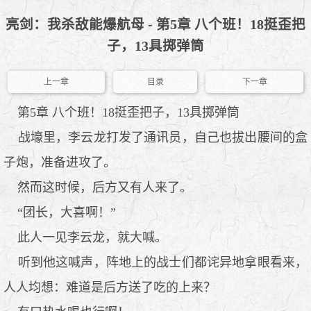
亮剑：我杀敌能爆航母 - 第5章 八个班！18挺歪把
子，13具掷弹筒
上一章
目录
下一章
第5章 八个班！18挺歪把子，13具掷弹筒
战壕里，李云龙打发了通讯员，自己也拔出腰间的盒
子炮，准备进攻了。
然而这时候，后方又有人来了。
“团长，大喜啊！”
此人一见李云龙，就大喊。
听到他这喊声，阵地上的战士们都诧异地拿眼看来，
人人均想：难道是后方送了吃的上来？