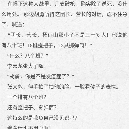
在眼下这种大战里，几支破枪，确实除了送死，没什
么用处。 那边胡勇听得这团长、营长的对话，忍不住急
了，喊道：
“团长、营长，杨远山那小子不是三十多人！他说他
有八个班！18挺歪把子，13具掷弹筒！”
“什么？八个班？”
李云龙张大了嘴。
“胡勇，你是不是发癔症了？”
张大彪，伸手拍了拍他的脸，一脸看傻子的表情。
一个排有八个班？
还有歪把子、掷弹筒？
这特么的是欺负自己没见识吗？
编瞎话也不用心啊！