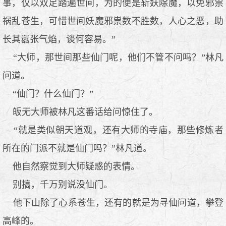
事，仅以双足踏遍世间，为的便是斩妖除魔，以免邪祟
祸乱苍生，可惜世间妖魔邪祟数不胜数，人心之恶，助
长其嚣张气焰，谈何容易。”
“大师，那世间那些仙门呢，他们不管不问吗？”林凡
问道。
“仙门？什么仙门？”
皈无大师被林凡这番话给问惊住了。
“就是类似朝天道观，还有大师的寺庙，那些修炼者
所在的门派不就是仙门吗？”林凡道。
他自然察觉到大师疑惑的表情。
别搞，千万别说没仙门。
他下山除了心系苍生，还有的就是为寻仙问道，攀登
高峰的。