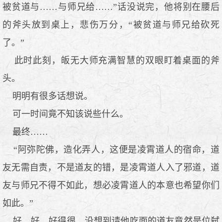
被贫道与……与师兄给……”话没说完，他将别在腰后
的斧头放到桌上，悲伤万分，“被贫道与师兄给砍死
了。”
此时此刻，皈无大师充满智慧的双眼盯着桌面的斧
头。
明明有很多话想说。
可一时间竟不知该说些什么。
最终……
“阿弥陀佛，造化弄人，这便是凌霄道人的宿命，道
友无需自责，不是道友的错，是凌霄道人入了邪道，道
友与师兄不得不如此，想必凌霄道人的本意也希望你们
如此。”
好，好，好得很，没想到请他吃面的道友竟然是位弑