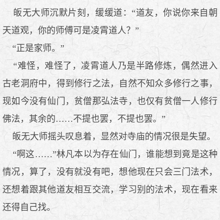
皈无大师沉默片刻，缓缓道：“道友，你说你来自朝
天道观，你的师傅可是凌霄道人？”
“正是家师。”
“难怪，难怪了，凌霄道人乃是半路修炼，偶然进入
古老洞府中，得到修行之法，自然不知众多修行之事，
现如今没有仙门，贫僧那弘法寺，也仅有贫僧一人修行
佛法，其余的……不提也罢，不提也罢。”
皈无大师摇头叹息着，显然对寺庙的情况很是失望。
“啊这……”林凡本以为存在仙门，谁能想到竟是这种
情况，算了，没有就没有吧，想他现在只会三门法术，
还想着跟其他道友相互交流，学习别的法术，现在看来
还得自己找。