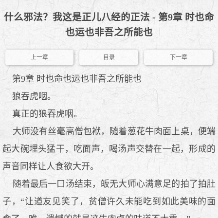
什么邪法？我这是正儿八经的正法 - 第9章 时也命
也运也非吾之所能也
上一章
目录
下一章
第9章 时也命也运也非吾之所能也
狼吞虎咽。
真正的狼吞虎咽。
大师没有丝毫高僧包袱，随着葱花牛肉面上桌，便端
起大碗埋头猛干，吃面声，喝汤声交替在一起，形成的
声音同样让人食欲大开。
随着最后一口汤结束，皈无大师心满意足的拍了拍肚
子，“让道友见笑了，贫僧许久未能吃到如此美味的面