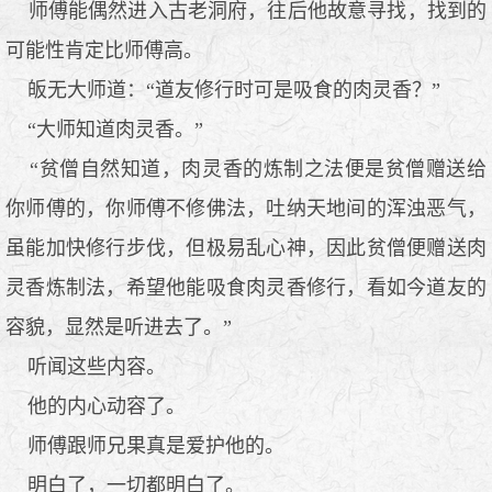
师傅能偶然进入古老洞府，往后他故意寻找，找到的
可能性肯定比师傅高。
皈无大师道：“道友修行时可是吸食的肉灵香？”
“大师知道肉灵香。”
“贫僧自然知道，肉灵香的炼制之法便是贫僧赠送给
你师傅的，你师傅不修佛法，吐纳天地间的浑浊恶气，
虽能加快修行步伐，但极易乱心神，因此贫僧便赠送肉
灵香炼制法，希望他能吸食肉灵香修行，看如今道友的
容貌，显然是听进去了。”
听闻这些内容。
他的内心动容了。
师傅跟师兄果真是爱护他的。
明白了，一切都明白了。