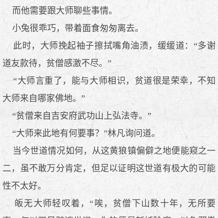
而他需要跟大师聊些事情。
小兔很乖巧，带着面食匆匆离去。
此时，大师挽起袖子擦拭嘴角油渍，缓缓道：“多谢
道友款待，贫僧感激不尽。”
“大师言重了，能与大师相识，贫道很是荣幸，不知
大师来自哪家佛地。”
“贫僧来自吉安府武功山上弘法寺。”
“大师来此地有何要事？”林凡询问道。
当今世道情况如何，从这黄狼镇偏僻之地便能窥之一
二，虽不敢万分肯定，但足以证明这世道有极大的可能
性不太好。
皈无大师轻叹着，“唉，贫僧下山数十年，无所要