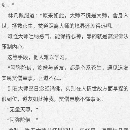
到。”
林凡佩服道：“原来如此，大师不愧是大师，舍身入
世，拯救苍生，贫道距离大师的境界还差得远啊。”
难怪大师吐纳恶气，能保持心神，靠的就是高深佛法
压制内心。
这等手段，他人难以学习。
“阿弥陀佛，贫僧与道友，都是心系苍生，遇见道友
实属贫僧幸事，吾道不孤。”
别看大师整日念经诵佛，实则在人情世故方面拿捏的
很到位，道友如此捧我，贫僧岂能不懂事呢。
“无量天尊。”
“阿弥陀佛。”