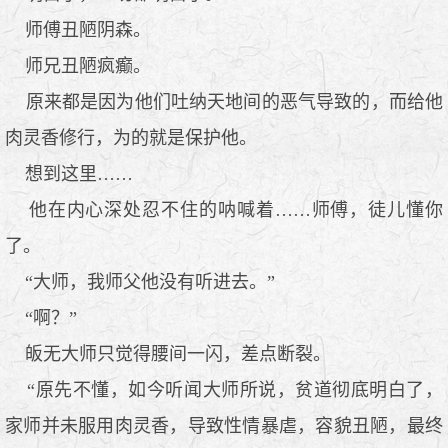
师傅丑陋阴森。
师兄丑陋疯癫。
原来都是因为他们吐纳天地间的恶气导致的，而给他
肉灵香修行，为的就是保护他。
想到这里……
他在内心深处忍不住的呐喊着……师傅，徒儿懂你
了。
“大师，我师父他没有听进去。”
“啊？”
皈无大师只觉得腰间一闪，差点断裂。
“原先不懂，如今听闻大师所说，贫道彻底明白了，
家师并未服用肉灵香，导致性情暴虐，容貌丑陋，最终