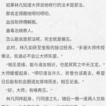
如果林凡知道大师说他修行的法术是邪法。
那肯定得跟他唠叨唠叨。
血目助师傅解脱。
蛊毒治病救人。
怎么能说是邪法呢，完全就是偏见。
此时，林凡如获至宝般的接过经帛，“多谢大师传授
佛法，贫道必不会让大师失望。”
“相见是缘，能与道友相识，也是冥冥之中天注定。”
大师缓缓起身，“唠叨道友许久，贫僧也该离去，希望
日后能有机会跟道友席地而坐，相互论道。”
“好，大师，有缘再见。”
林凡同样起身，行同道之礼，随后一佛一道两人交肩