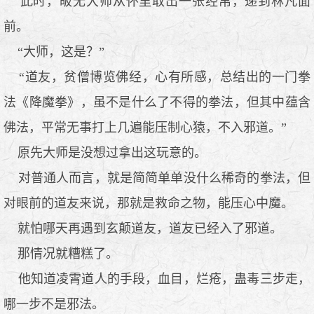
此时，皈无大师从怀里取出一张经帛，递到林凡面
前。
“大师，这是？”
“道友，贫僧博览佛经，心有所感，总结出的一门拳
法《降魔拳》，虽不是什么了不得的拳法，但其中蕴含
佛法，平常无事打上几遍能压制心猿，不入邪道。”
原先大师是没想过拿出这玩意的。
对普通人而言，就是简简单单没什么稀奇的拳法，但
对眼前的道友来说，那就是救命之物，能压心中魔。
就怕哪天再遇到玄颠道友，道友已经入了邪道。
那情况就糟糕了。
他知道凌霄道人的手段，血目，烂疮，蛊毒三步走，
哪一步不是邪法。