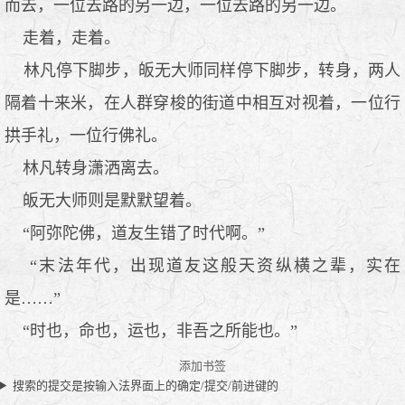
而去，一位去路的另一边，一位去路的另一边。
走着，走着。
林凡停下脚步，皈无大师同样停下脚步，转身，两人
隔着十来米，在人群穿梭的街道中相互对视着，一位行
拱手礼，一位行佛礼。
林凡转身潇洒离去。
皈无大师则是默默望着。
“阿弥陀佛，道友生错了时代啊。”
“末法年代，出现道友这般天资纵横之辈，实在
是……”
“时也，命也，运也，非吾之所能也。”
添加书签
搜索的提交是按输入法界面上的确定/提交/前进键的