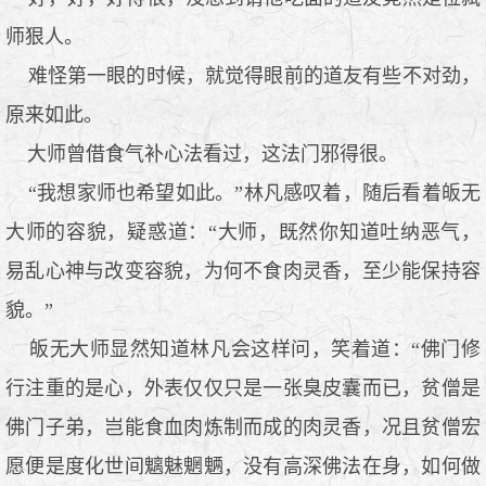
师狠人。
难怪第一眼的时候，就觉得眼前的道友有些不对劲，
原来如此。
大师曾借食气补心法看过，这法门邪得很。
“我想家师也希望如此。”林凡感叹着，随后看着皈无
大师的容貌，疑惑道：“大师，既然你知道吐纳恶气，
易乱心神与改变容貌，为何不食肉灵香，至少能保持容
貌。”
皈无大师显然知道林凡会这样问，笑着道：“佛门修
行注重的是心，外表仅仅只是一张臭皮囊而已，贫僧是
佛门子弟，岂能食血肉炼制而成的肉灵香，况且贫僧宏
愿便是度化世间魑魅魍魉，没有高深佛法在身，如何做