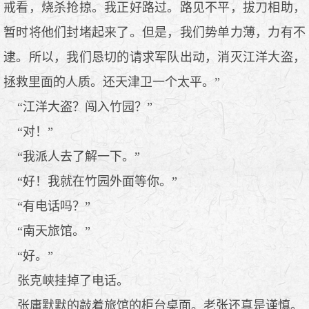
戒看，烧杀抢掠。我正好路过。路见不平，拔刀相助，
暂时将他们封堵起来了。但是，我们势单力薄，力有不
逮。所以，我们恳切的请求军队出动，消灭江洋大盗，
拯救里面的人质。还天津卫一个太平。”
“江洋大盗？闯入竹园？”
“对！”
“我派人去了解一下。”
“好！我就在竹园外面等你。”
“有电话吗？”
“南天旅馆。”
“好。”
张克峡挂掉了电话。
张庸默默的敲着旅馆的柜台桌面。老张还真是谨慎。