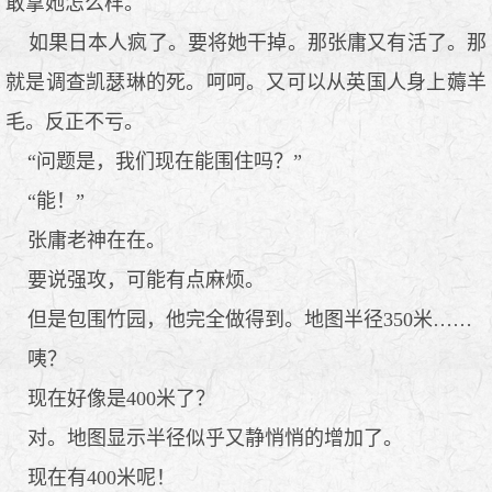
敢拿她怎么样。
如果日本人疯了。要将她干掉。那张庸又有活了。那
就是调查凯瑟琳的死。呵呵。又可以从英国人身上薅羊
毛。反正不亏。
“问题是，我们现在能围住吗？”
“能！”
张庸老神在在。
要说强攻，可能有点麻烦。
但是包围竹园，他完全做得到。地图半径350米……
咦？
现在好像是400米了？
对。地图显示半径似乎又静悄悄的增加了。
现在有400米呢！