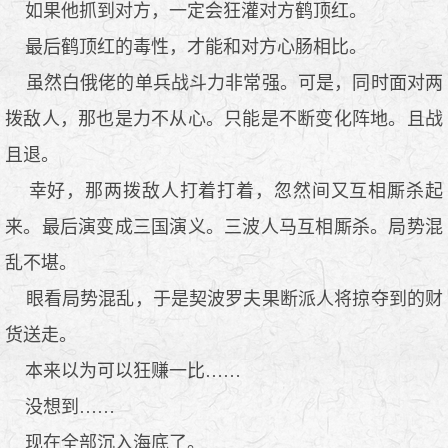
如果他抓到对方，一定会狂灌对方鹤顶红。
最后鹤顶红的毒性，才能和对方心肠相比。
虽然白俄佬的单兵战斗力非常强。可是，同时面对两
拨敌人，那也是力不从心。只能是不断变化阵地。且战
且退。
幸好，那两拨敌人打着打着，忽然间又互相厮杀起
来。最后演变成三国演义。三波人马互相厮杀。局势混
乱不堪。
眼看局势混乱，于是契波罗夫果断派人将掠夺到的财
货送走。
本来以为可以狂赚一比……
没想到……
现在全部沉入海底了。