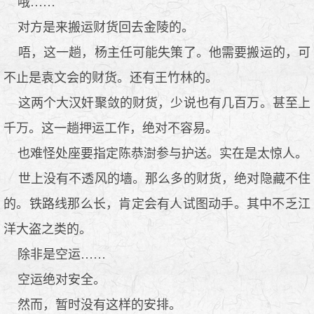
哦……
对方是来搬运财货回去金陵的。
唔，这一趟，杨主任可能失策了。他需要搬运的，可
不止是袁文会的财货。还有王竹林的。
这两个大汉奸聚敛的财货，少说也有几百万。甚至上
千万。这一趟押运工作，绝对不容易。
也难怪处座要指定陈恭澍参与护送。实在是太惊人。
世上没有不透风的墙。那么多的财货，绝对隐藏不住
的。铁路线那么长，肯定会有人试图动手。其中不乏江
洋大盗之类的。
除非是空运……
空运绝对安全。
然而，暂时没有这样的安排。