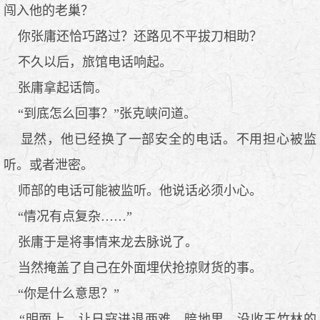
闯入他的老巢？
你张庸还恰巧路过？还路见不平拔刀相助？
不久以后，旅馆电话响起。
张庸拿起话筒。
“到底怎么回事？”张克峡问道。
显然，他已经换了一部安全的电话。不用担心被监
听。或者泄密。
师部的电话可能被监听。他说话必须小心。
“情况有点复杂……”
张庸于是将事情来龙去脉说了。
当然掩盖了自己在外面埋伏抢掠财货的事。
“你是什么意思？”
“明面上，让日寇进退两难。暗地里，没收王竹林的