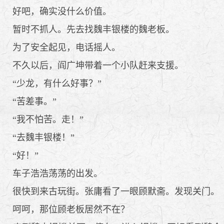
好吧，确实没什么价值。
暂时不抓人。先去找魏丰银楼的魏老板。
为了安全起见，电话摇人。
不久以后，阎广坤带着一个小队赶来支援。
“少龙，有什么好事？”
“苦差事。”
“我不怕苦。走！”
“去魏丰银楼！”
“好！”
车子浩浩荡荡的出发。
很快到来古玩街。张庸看了一眼顾默斋。发现关门。
呵呵，那位顾老板居然不在？