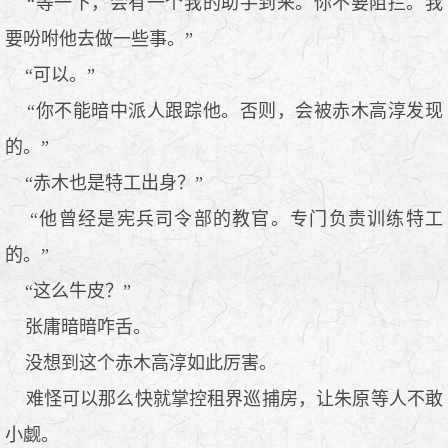
“等一下，会有一个我的助手到来。你不要阻拦。我
要吩咐他去做一些事。”
“可以。”
“你不能暗中派人跟踪他。否则，会被赤木高淳发现
的。”
“赤木也是特工出身？”
“他曾经是宪兵司令部的教官。专门负责训练特工
的。”
“这么牛皮？”
张庸暗暗咋舌。
没想到这个赤木高淳如此厉害。
难怪可以那么快就掌控租界巡捕房，让朱原等人不敢
小觑。