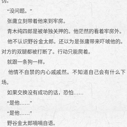
伪。
“没问题。”
张庸立刻带着他来到牢房。
青木纯四郎是被单独关押的。他茫然的看着牢房外。
他不认识野谷金太郎。还以为是张庸带来吓唬他的。
对方的双腿都被打断了。行动只能爬着。
就跟一条狗一样。
他情不自禁的内心戚戚然。不知道自己会有什么下
场。
如果交换没有成功的话，恐怕……
“是他……”
“是他……”
野谷金太郎喃喃自语。