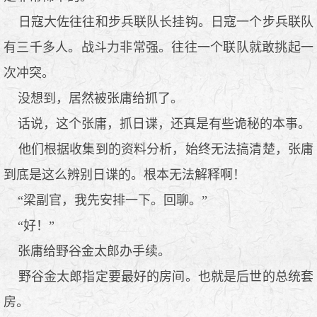
日寇大佐往往和步兵联队长挂钩。日寇一个步兵联队
有三千多人。战斗力非常强。往往一个联队就敢挑起一
次冲突。
没想到，居然被张庸给抓了。
话说，这个张庸，抓日谍，还真是有些诡秘的本事。
他们根据收集到的资料分析，始终无法搞清楚，张庸
到底是这么辨别日谍的。根本无法解释啊！
“梁副官，我先安排一下。回聊。”
“好！”
张庸给野谷金太郎办手续。
野谷金太郎指定要最好的房间。也就是后世的总统套
房。