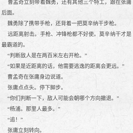
曹孟奇立刻带着魏勇，还有其他三个特工，跟在张庸
后面。
魏勇除了携带手枪，还背着一把莫辛纳干步枪。
远距离射击。手枪、冲锋枪都不好使。莫辛纳干才是
最霸道的。
“判断敌人是在两百米左右开枪。”
“如果是近距离的话，他需要逃逸的距离会更远。”
曹孟奇在张庸身边说道。
张庸点点头。停下脚步。
“你们判断一下，敌人可能会朝哪个方向撤退。”
“杨浦。那里人最多。”
“追！”
张庸立刻转向。