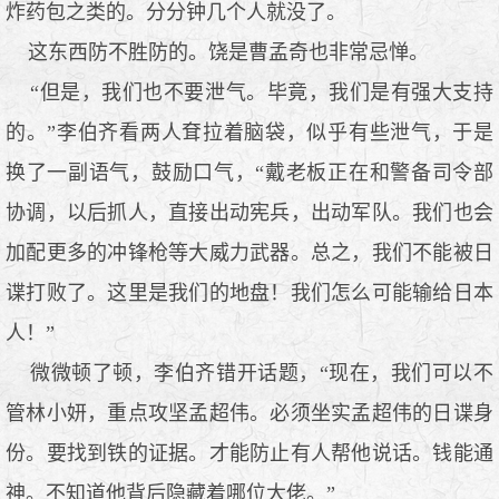
炸药包之类的。分分钟几个人就没了。
这东西防不胜防的。饶是曹孟奇也非常忌惮。
“但是，我们也不要泄气。毕竟，我们是有强大支持
的。”李伯齐看两人耷拉着脑袋，似乎有些泄气，于是
换了一副语气，鼓励口气，“戴老板正在和警备司令部
协调，以后抓人，直接出动宪兵，出动军队。我们也会
加配更多的冲锋枪等大威力武器。总之，我们不能被日
谍打败了。这里是我们的地盘！我们怎么可能输给日本
人！”
微微顿了顿，李伯齐错开话题，“现在，我们可以不
管林小妍，重点攻坚孟超伟。必须坐实孟超伟的日谍身
份。要找到铁的证据。才能防止有人帮他说话。钱能通
神。不知道他背后隐藏着哪位大佬。”