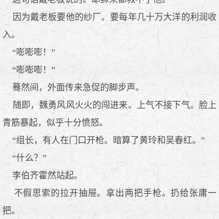
因为戴老板要他的纱厂。要每年几十万大洋的利润收
入。
“嘭嘭嘭！”
“嘭嘭嘭！”
蓦然间，外面传来急促的脚步声。
随即，魏勇风风火火的闯进来。上气不接下气。脸上
青筋暴起，似乎十分愤怒。
“组长，有人在门口开枪。暗算了黄玲和吴春红。”
“什么？”
李伯齐霍然站起。
不假思索的拉开抽屉。拿出两把手枪。扔给张庸一
把。