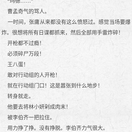
“玛德……”
曹孟奇气的骂人。
一时间，张庸从来都没有这么愤怒过。感觉当场要爆
炸。很想将所有日谍都抓来，然后全部用手雷炸碎！
开枪都不过瘾！
必须碎尸万段！
王八蛋！
敢对行动组的人开枪！
就在行动组门口！这是嚣张到什么地步！
转身就走。
他要去将林小妍剁成肉末！
被李伯齐一把拉住。
用力挣了挣。没有挣脱。李伯齐力气很大。