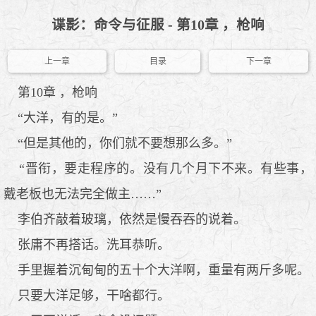
谍影：命令与征服 - 第10章 ，枪响
上一章
目录
下一章
第10章 ，枪响
“大洋，有的是。”
“但是其他的，你们就不要想那么多。”
“晋衔，要走程序的。没有几个月下不来。有些事，
戴老板也无法完全做主……”
李伯齐敲着玻璃，依然是慢吞吞的说着。
张庸不再搭话。洗耳恭听。
手里握着沉甸甸的五十个大洋啊，重量有两斤多呢。
只要大洋足够，干啥都行。